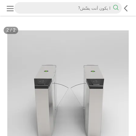
2
/
2