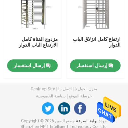
بوابة السرعة
رفرف حاجز الباب الدوار
ارتفاع كامل انزلاق الباب
مزدوج القناة كامل
الدوار
الارتفاع الباب الدوار
سوينغ حاجز الباب الدوار
إرسال استفسار
إرسال استفسار
ترايبود الباب الدوار
ارتفاع كامل الباب الدوار
منزل
حول نا
اتصل بنا
Desktop Site
خريطة الموقع
سياسة الخصوصية
محطة القطار الباب الدوار
جودة
بوابة السرعة
مصنع الصين.Copyright © 2026
الباب الدوار البصري
Shenzhen HPT Intelligent Technology Co., Ltd.