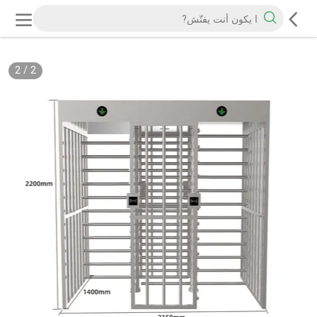
2
/
2