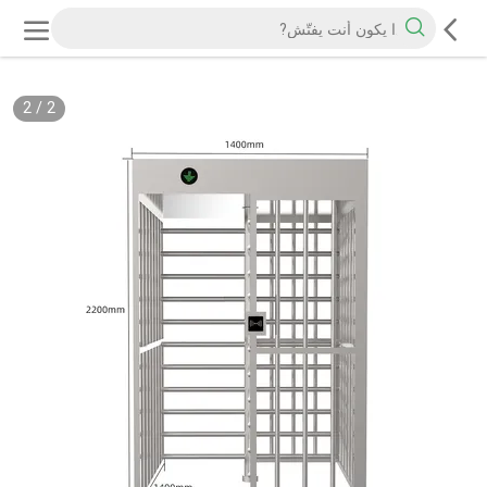
2
/
2