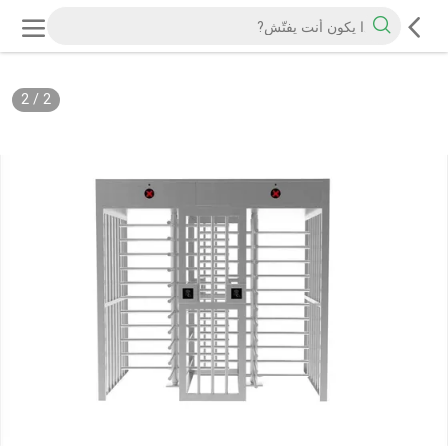
2
/
2