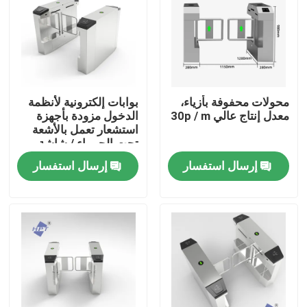
محولات محفوفة بأزياء،
بوابات إلكترونية لأنظمة
معدل إنتاج عالي 30p / m
الدخول مزودة بأجهزة
استشعار تعمل بالأشعة
تحت الحمراء / شاشة
LED
إرسال استفسار
إرسال استفسار
منزل
المنتجات
أشرطة فيديو