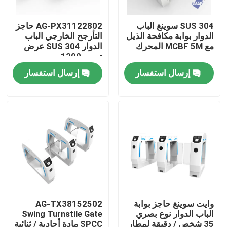
SUS 304 سوينغ الباب
AG-PX31122802 حاجز
حول بنا
الدوار بوابة مكافحة الذيل
التأرجح الخارجي الباب
مع MCBF 5M المحرك
الدوار SUS 304 عرض
تمرير 1200 مم
جولة في المعمل
إرسال استفسار
إرسال استفسار
ضبط الجودة
اتصل بنا
أخبار
جميع القضايا
وايت سوينغ حاجز بوابة
AG-TX38152502
الباب الدوار نوع بصري
Swing Turnstile Gate
طلب اقتباس
35 شخص / دقيقة لمطار
SPCC مادة أحادية / ثنائية