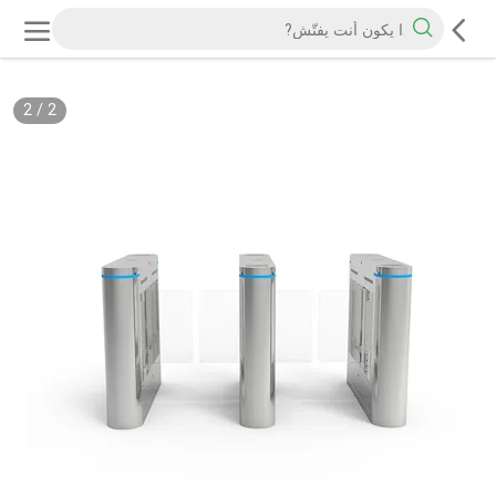
2
/
2