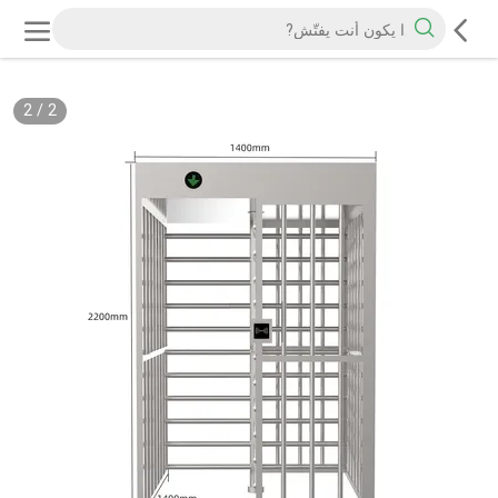
2
/
2