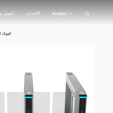
الأحداث
اتصل بنا
Arabic
HPT Sirius يتأرجح Barrier الباب الد