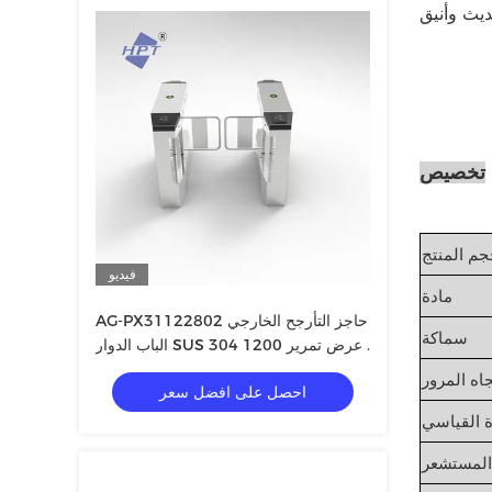
تخصيص
جم المنتج
فيديو
مادة
AG-PX31122802 حاجز التأرجح الخارجي
سماكة
الباب الدوار SUS 304 عرض تمرير 1200
مم
جاه المرور
احصل على افضل سعر
 القياسي
المستشعر