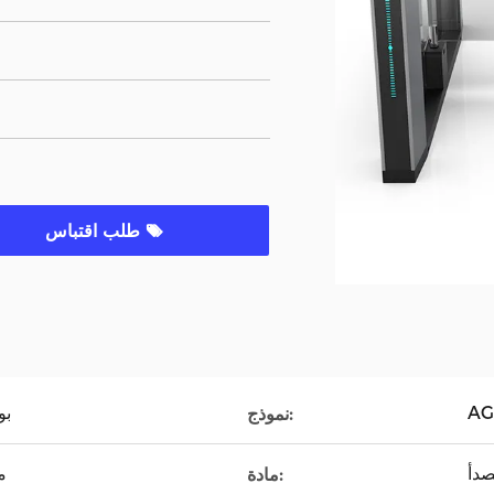
طلب اقتباس
AG
بو
نموذج:
1600 
مادة: