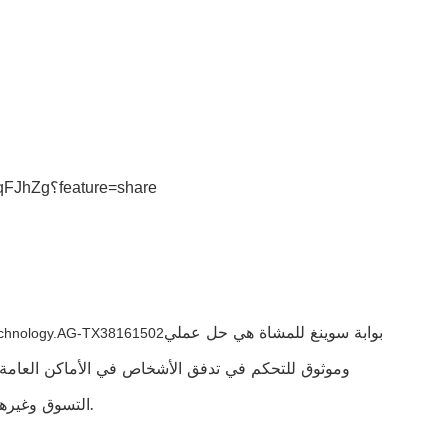
https://youtube.com/shorts/nSxAzqFJhZg؟feature=share
بوابة سوينغ للمشاة هي حل عملي
بوابة الباب الدوار سلسلة HPT Sirius هي واحدة من أحدث تصميمات المظهر من 1502
وموثوق للتحكم في تدفق الأشخاص في الأماكن العامة.
التسوق وغيرها من المناطق ذات الازدحام الشديد حيث يكون التحكم في الحشود أمرًا ضروريًا.