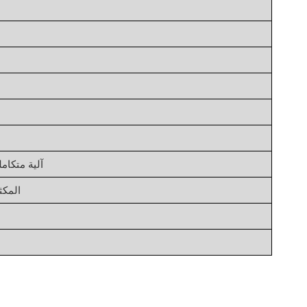
آلية متكام
المكث