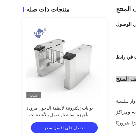
المنتج
منتجات ذات صله
في الوصول
 المنتج
فيديو
بوابات إلكترونية لأنظمة الدخول مزودة
ية ومراكز
بأجهزة استشعار تعمل بالأشعة تحت
الحمراء / شاشة LED
احصل على افضل سعر