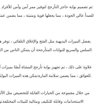
تم تصميم بوابة حاجز التأرجح لتوفير ممر آمن وآمن للأفراد
للصدأ عالي الجودة ، مما يجعلها قوية ومتينة ، مما يضمن عمرًا
بفضل الميزات البديهية مثل الفتح والإغلاق التلقائي ، توفر 
السلس والسريع للبوابات المتأرجحة أن يتمكن الناس من المرور بسرعة دون أي تأخير ، مما يحسن التدفق العام للأفراد في الأماكن العامة.
علاوة على ذلك ، تم تجهيز بوابة تأرجح المشاة أيضًا بميز
للعوائق ، مما يضمن سلامة المارة.تمكن هذه الميزات البوابات من تحديد ومنع الوصول غير المصرح به والتأكد من أن ممر المشاة يظل آمنًا.
من خلال مجموعة من الخيارات القابلة للتخصيص مثل الألوان
الاستخدامات وقابلة للتكيف ومثالية للبيئات المختلفة.ت