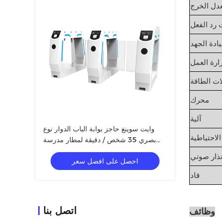
دل الخرج
رد الفعل
يادة الجهد
ارة العمل
ت الطاقة
محرك
آلية
وايت سوينغ حاجز بوابة الباب الدوار نوع
الاحتياطية
بصري 35 شخص / دقيقة لمطار مدرسة
مكتب
نذار صوتي
احصل على افضل سعر
قاد
اتصل بنا
وظائف