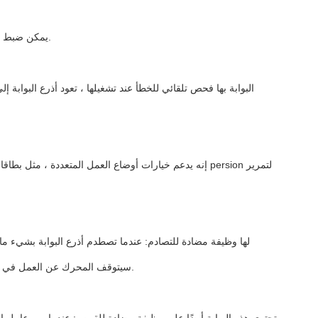
1. AG-TX38161502 يمكن ضبط سرعة فتح أذرع بوابة حاجز التأرجح لتلبية متطلبات المشاهد المختلفة.
سيتوقف المحرك عن العمل في غضون الوقت المحدد لحماية نفسه من التلف.سيتم إغلاقه مرة أخرى بعد التأخير الافتراضي.