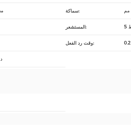
مح
سماكة:
ط
المستشعر:
وقت رد الفعل:
· -