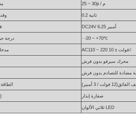
25 ~ 30p / م
مع
0.2 ثانية
وقت 
DC24V 6.25 أمبير
ق
℃
· -20 ~ +70
درجة حر
AC110 ~ 220 فولت ± 10٪
مدخلا
محرك سيرفو بدون فرش
لة مضادة للتصادم بدون فرش
ف الفائق
(
12 فولت / 3 أمبير)
الطاقة 
صفارة إنذار
إ
ثلاثي الألوان LED