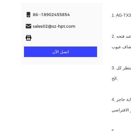
86--18902455854
sales02@sz-hpt.com
2. البوابة بها فحص تلقائي للخطأ عند تشغيلها ، تعود أذرع البوابة إلى موضعها تلقائيًا بعد إغلاقها أو إيقاف تشغيلها.كما أنه يقوم بإجراء فحص تلقائي عند فتحه
اتصل الآن
3. إنه يدعم خيارات أوضاع العمل المتعددة ، مثل بطاقات القراءة أحادية الاتجاه ، ثنائية الاتجاه ، في كل مرة يمر شخص واحد فقط أو ينتظر كل persion لتمرير
الخ.
4. بوابة حاجز siwng لها وظيفة مضادة للتصادم: عندما تصطدم أذرع البوابة بشيء ما أثناء الإغلاق ، فإنها ستفتح مرة أخرى ، أو إذا كانت مطبًا صعبًا للغاية ،