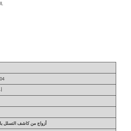
المشاة ، وتعزيز الأمن ، وضمان مرور فعال مع تقديم تصميم جمالي حديث وأنيق.
الفولاذ
أعلى:
5 أزواج من كاشف التسلل ب