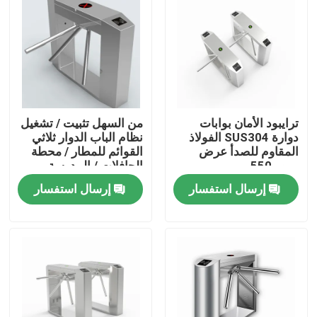
حول بنا
جولة في المعمل
ترايبود الأمان بوابات
من السهل تثبيت / تشغيل
ضبط الجودة
دوارة SUS304 الفولاذ
نظام الباب الدوار ثلاثي
المقاوم للصدأ عرض
القوائم للمطار / محطة
مرور 550 مم
الحافلات / المدرسة
اتصل بنا
إرسال استفسار
إرسال استفسار
أخبار
جميع القضايا
طلب اقتباس