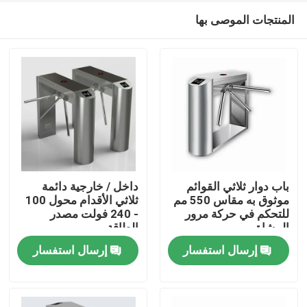
المنتجات الموصى بها
باب دوار ثلاثي القوائم
داخل / خارجية دائمة
موثوق به مقاس 550 مم
ثلاثي الأقدام محول 100
للتحكم في حركة مرور
- 240 فولت مصدر
منزل
المشاة
الطاقة
إرسال استفسار
إرسال استفسار
المنتجات
أشرطة فيديو