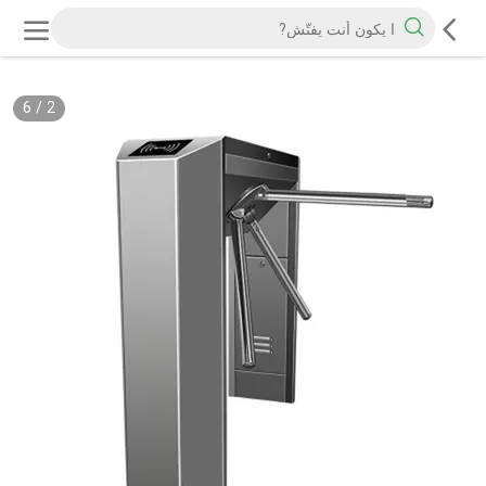
6
/
2