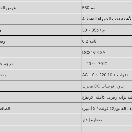
550 مم
عرض القنا
الأشعة تحت الحمراء النشط
30 ~ 35p / م
م
0.2 ثانية
وقت
DC24V 4.2A
℃
· -20 ~ +70
درجة حر
AC110 ~ 220 فولت ± 10٪
مدخل
محرك DC بدون فرشات
لية بوابة رفرف كاملة الارتفاع
ف الفائق
(
12 فولت / 3 أمبير)
الطاقة
صفارة إنذار
إ