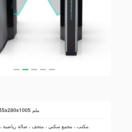
1635x280x1005 ملم
مكتب ، مجمع سكني ، متحف ، صالة رياضية ، إلخ.