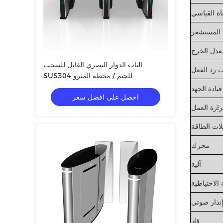
ة القياسي
المستشعر
عدل الخرج
الباب الدوار البصري القابل للسحب
 رد الفعل
SUS304 للجيم / محطة المترو
قيادة الجهد
احصل على افضل سعر
ارة العمل
ات الطاقة
محرك
آلية
 الاحتياطية
نذار صوتي
قاد