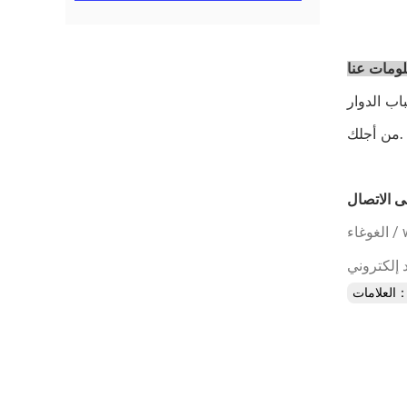
ومات عنا
تتمتع بخبرة 11 عامًا ، هي سهلة هنا
من أجلك.
wha
علامات：