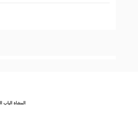
AG-TX28161502 Flap Wing الباب