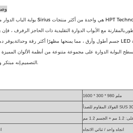
وصف
بوابة الباب الدوار من سلسلة Sirius هي واحدة من أكثر منتجات HPT Technologies 
ارنة مع الأبواب الدوارة التقليدية ذات الحاجز الرفرف ، فإن بوابة حاجز rius
جسم أطول وأرق ، مما يمنحها مظهرًا أكثر رقة وحداثة.يوفر دمج مصابيح LED الملونة في الباب الدوار لبوابة حاجز ا
حتوي سطح البوابة الدوارة على مجموعة متنوعة من أنظمة الألوان المميزة 
التصميم.إنه مبتكر ورائع ورائع.
1600 * 300 * 980 ملم
اذ المقاوم للصدأ SUS 304
1.2 مم + الجسم 1.2 مم
اتجاه واحد / ثنائي الاتجاه
ات