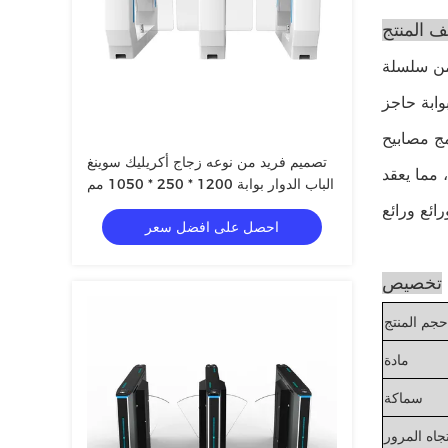
 المنتج
حداثة وجاذبية.نموذج AG-TX28161502 من هذه
HPT Si لها
لرفرف إشارة واضحة
تصميم فريد من نوعه زجاج أكريليك سوينغ
، مما يعقد
الباب الدوار بوابة 1200 * 250 * 1050 مم
احصل على افضل سعر
تخصيص
حجم المنتج
مادة
سماكة
جاه المرور