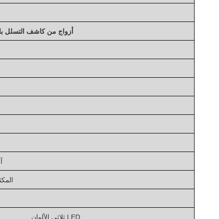
4 أزواج من كاشف التسلل ب
آ
المكث
ثلاثي الألوان LED