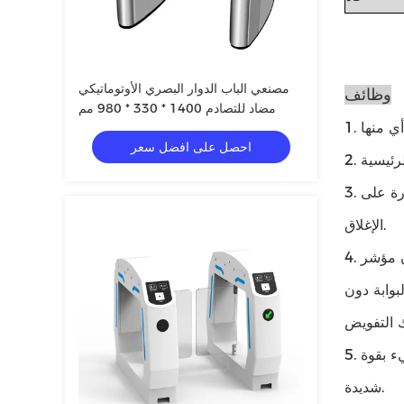
مصنعي الباب الدوار البصري الأوتوماتيكي
وظائف
مضاد للتصادم 1400 * 330 * 980 مم
احصل على افضل سعر
3. ميزة التوقف عن القرص متاحة.لحماية كل من الركاب والبوابة نفسها ، ستفتح البوابة تلقائيًا بمجرد أن توشك أذرع البوابة الدوارة على
الإغلاق.
4. هناك إنذار مسموع ومرئي على بوابة الباب الدوار الحاجز الرفرف.يكون مؤشر LED الخاص بالبوابة باللون الأزرق عندما يكون في وضع
وابة دون
5. تحتوي البوابة أيضًا على تقنية "مقاومة الاصطدام" ، والتي تمكن محرك القيادة من التوقف ومحاولة حماية نفسه إذا اصطدم به شيء بقوة
شديدة.