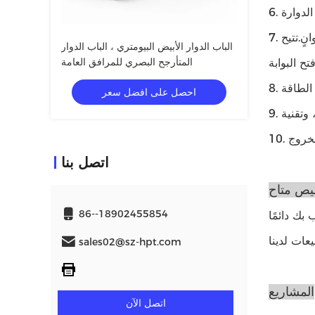
7. سيقوم النظام تلقائيًا بإلغاء إذن دخول الزائر إذا لم يمر خلال الفترة المحددة ، وسيعود افتراضيًا إلى حالة "انتظار الفتح" بعد 6 ثوانٍ.تتيح
الباب الدوار الأبيض البيومتري ، الباب الدوار
المتأرجح البصري للمرافق العامة
احصل على افضل سعر
اتصل بنا
يص متاح
86--18902455854
بك دائمًا
sales02@sz-hpt.com
المشاريع
اتصل الآن