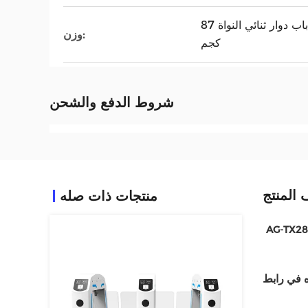
نواة واحدة تورنستيت 72 كجم / باب دوار ثنائي النواة 87
وزن:
كجم
شروط الدفع والشحن
المنتج
منتجات ذات صله