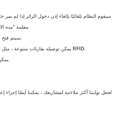
معلمة "مدة الانتظار" للمستخدمين اختيار المدة التي يريدون الصمود فيها قبل إعادة فتح البوابة.
8. سيتم فتح وإغلاق الباب الدوار تلقائيًا في كل مرة يتم فيها تشغيل وإيقاف تشغيل الطاقة.
9. يمكن توصيله بقارئات متنوعة ، مثل تلك التي تستخدم التعرف على الوجه ، والتعرف على بصمات الأصابع ، وتقنية RFID.
10. يمكن أن يكون الممر في اتجاه واحد أو طريقين لتقييد الوصول للدخول والخروج.
لجعل بوابتنا أكثر ملاءمة لمشاريعك ، يمكننا أيضًا إجراء إع