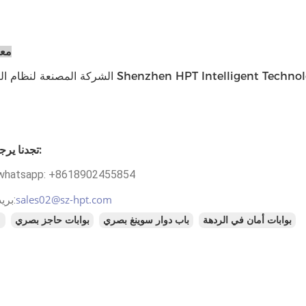
معل
الشركة المصنعة لنظام الباب الدوار Shenzhen HPT Intelligent Technology Co.، Ltd. ، التي 
تجدنا يرجى الاتصال:
الغوغاء / tsapp: +8618902455854
sales02@sz-hpt.com
بريد إلكتروني:
بوابات أمان في الردهة
باب دوار سوينغ بصري
بوابات حاجز بصري
ال