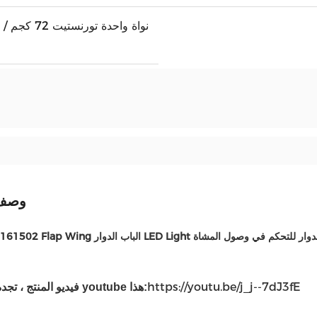
وصف 
 الدوار LED Light المشاة الباب الدوار للتحكم في وصول المشاة
https://youtu.be/j_j--7dJ3fE
فيديو المنتج ، تجده في رابط youtube هذا: