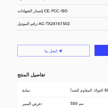
CE; FCC; ISO
إصدار الشهادات:
AG-TX28161502
رقم الموديل:
اتصل بنا
تفاصيل المنتج
أ SUS304
مادة:
550 مم
عرض الممر: