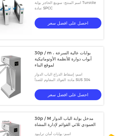
اسم المنتج: سوينغ الحاجز بوابة Turstile
مادة: SPCC
احصل على افضل سعر
30p / m بوابات عالية السرعة ،
أبواب دوارة للأنظمة الأوتوماتيكية
لموقع البناء
اسم: إسقاط الذراع الباب الدوار
مادة: الفولاذ المقاوم للصدأ SUS 304
احصل على افضل سعر
30p / M مدخل بوابة الباب الدوار
العمودي ثلاثي القوائم لإدارة المشاة
اسم: بوابات أمان ترايبود