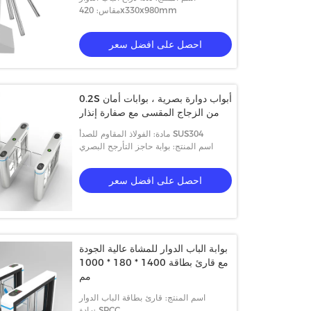
مقاس: 420x330x980mm
احصل على افضل سعر
0.2S أبواب دوارة بصرية ، بوابات أمان
من الزجاج المقسى مع صفارة إنذار
مادة: الفولاذ المقاوم للصدأ SUS304
اسم المنتج: بوابة حاجز التأرجح البصري
احصل على افضل سعر
بوابة الباب الدوار للمشاة عالية الجودة
مع قارئ بطاقة 1400 * 180 * 1000
مم
اسم المنتج: قارئ بطاقة الباب الدوار
مادة: SPCC