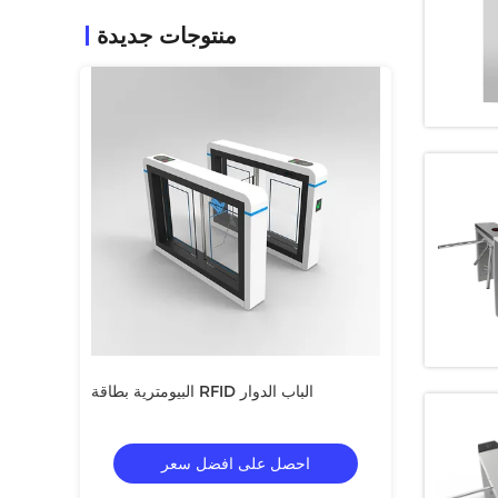
منتوجات جديدة
وار الضوئية الأمنية
البيومترية بطاقة RFID الباب الدوار
ل سعر
احصل على افضل سعر
احص