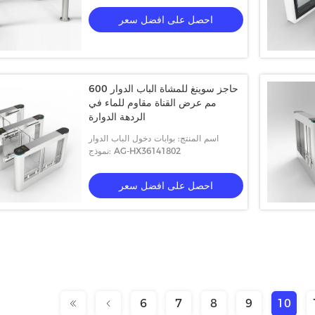
احصل على افضل سعر
حاجز سوينغ للمشاة الباب الدوار 600
مم عرض القناة مقاوم للماء في
الردهة الدوارة
اسم المنتج: بوابات دخول الباب الدوار
نموذج: AG-HX36141802
احصل على افضل سعر
6
7
8
9
10