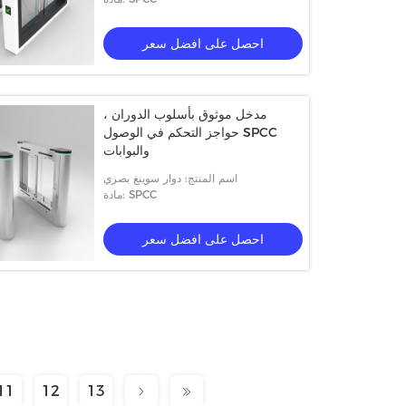
احصل على افضل سعر
مدخل موثوق بأسلوب الدوران ،
حواجز التحكم في الوصول SPCC
والبوابات
اسم المنتج: دوار سوينغ بصري
مادة: SPCC
احصل على افضل سعر
11
12
13