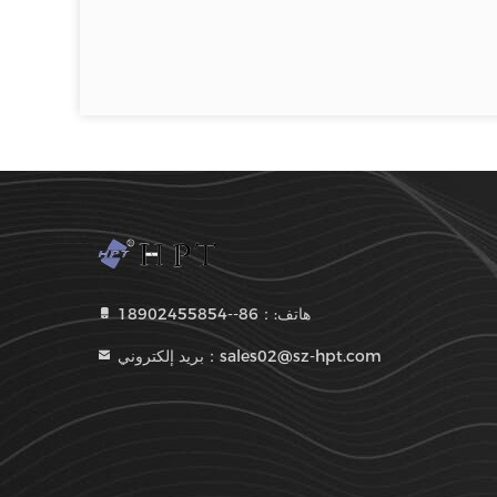
هاتف:：86--18902455854
بريد إلكتروني：sales02@sz-hpt.com