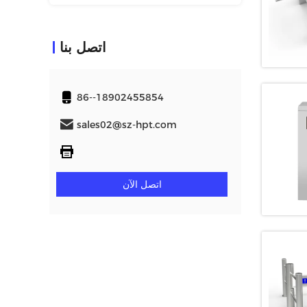
اتصل بنا
86--18902455854
sales02@sz-hpt.com
اتصل الآن