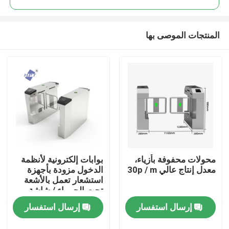
المنتجات الموصى بها
محولات محفوفة بأزياء،
بوابات إلكترونية لأنظمة
منزل
معدل إنتاج عالي 30p / m
الدخول مزودة بأجهزة
استشعار تعمل بالأشعة
تحت الحمراء / شاشة
المنتجات
LED
إرسال استفسار
إرسال استفسار
أشرطة فيديو