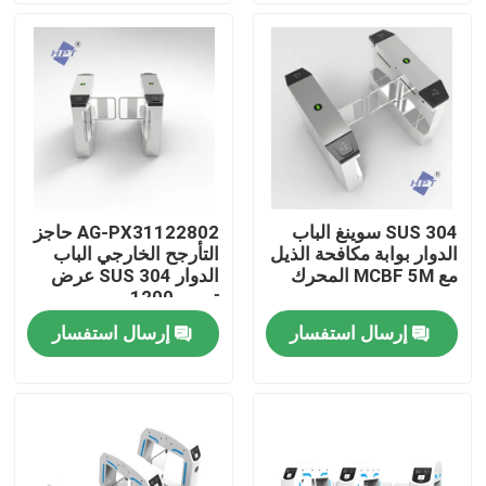
حول بنا
جولة في المعمل
ضبط الجودة
SUS 304 سوينغ الباب
AG-PX31122802 حاجز
الدوار بوابة مكافحة الذيل
التأرجح الخارجي الباب
اتصل بنا
مع MCBF 5M المحرك
الدوار SUS 304 عرض
تمرير 1200 مم
إرسال استفسار
إرسال استفسار
أخبار
جميع القضايا
طلب اقتباس