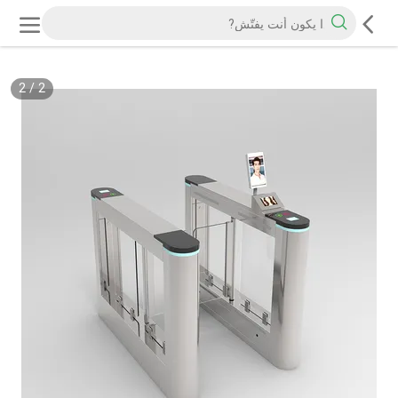
2
/
2