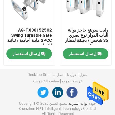
بوابة السرعة
رفرف حاجز الباب الدوار
وايت سوينغ حاجز بوابة
AG-TX38152502
الباب الدوار نوع بصري
Swing Turnstile Gate
35 شخص / دقيقة لمطار
SPCC مادة أحادية / ثنائية
مدرسة مكتب
الاتجاه
سوينغ حاجز الباب الدوار
إرسال استفسار
إرسال استفسار
ترايبود الباب الدوار
منزل
حول نا
اتصل بنا
Desktop Site
ارتفاع كامل الباب الدوار
خريطة الموقع
سياسة الخصوصية
محطة القطار الباب الدوار
جودة
بوابة السرعة
مصنع الصين.Copyright © 2026
Shenzhen HPT Intelligent Technology Co., Ltd.
الباب الدوار البصري
All Rights Reserved.